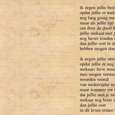
ik zegen jullie bei
opdat jullie er me
nog lang graag me
maar als jullie tij
om door de dood h
jullie mekaar met 
nog liever zouden
dan jullie ooit in d
hebben mogen do
ik zegen jullie ore
opdat jullie er nog
mekaars lieve woo
mee mogen versta
woorden vooral
van wederzijdse t
maar wanneer uw t
dat jullie met je n
mekaar nog beter 
dan jullie ooit
in dit leven ermee