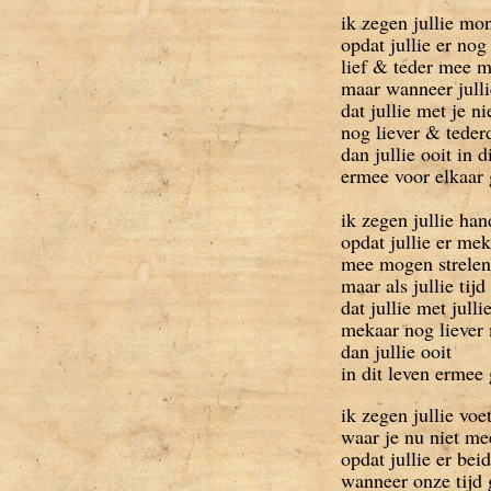
ik zegen jullie mo
opdat jullie er nog
lief & teder mee m
maar wanneer julli
dat jullie met je 
nog liever & teder
dan jullie ooit in d
ermee voor elkaar 
ik zegen jullie ha
opdat jullie er me
mee mogen strelen
maar als jullie tij
dat jullie met jull
mekaar nog liever
dan jullie ooit
in dit leven erme
ik zegen jullie voe
waar je nu niet m
opdat jullie er bei
wanneer onze tijd