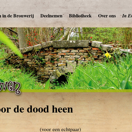
 in de Brouwerij
Deelnemen
Bibliotheek
Over ons
In E
or de dood heen
(voor een echtpaar)