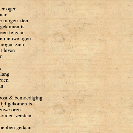
der ogen
kaar
e mogen zien
d gekomen is
een te gaan
je nieuwe ogen
 mogen zien
it leven
en
n
 lang
rden
an
roost & bemoediging
ijd gekomen is
ieuwe oren
zouden verstaan
 hebben gedaan