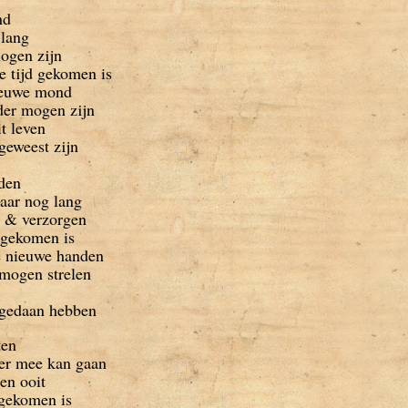
nd
 lang
ogen zijn
e tijd gekomen is
nieuwe mond
der mogen zijn
it leven
geweest zijn
nden
kaar nog lang
 & verzorgen
d gekomen is
ie nieuwe handen
 mogen strelen
e gedaan hebben
ten
eer mee kan gaan
den ooit
 gekomen is