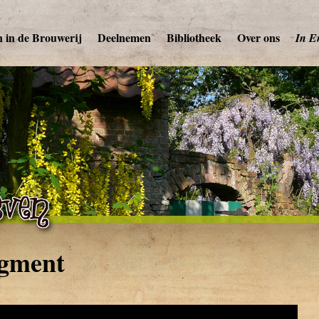
 in de Brouwerij
Deelnemen
Bibliotheek
Over ons
In E
agment