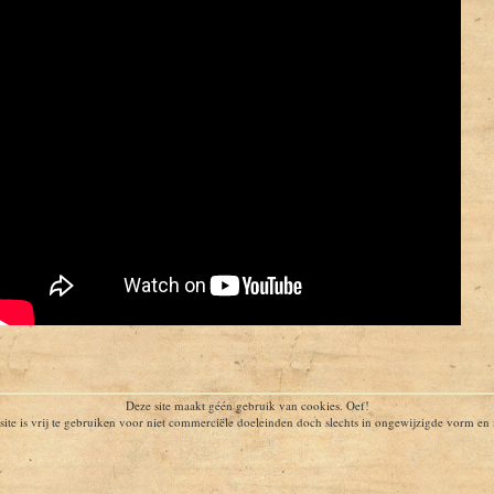
Deze site maakt géén gebruik van cookies. Oef!
ite is vrij te gebruiken voor niet commerciële doeleinden doch slechts in ongewijzigde vorm e